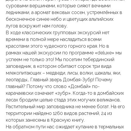
суровыми вершинами, которые сияют вечными
ледниками, а аромат вековых сосен, устремлённых в
бесконечное синее небо и цветущих альпийских
лугов вскружит нам голову.
В ходе классических групповых экскурсий нет
времени в полной мере насладиться всеми
красотами этого чудесного горного края. Но в
рамках нашей экскурсии по программе «deluxe» мы
успеем не только это! Мы посетим тебердинский
заповедник, в котором обитают сорок три вида
млекопитающих – медведи, лисы, волки, шакалы, яки,
леопарды… Главный зверь Домбая-Зубр! Почему
главный? Потому что слово «Домбай» по-
карачаевски означает «зубр». Когда-то в домбайских
лесах бродили целые стада этих могучих великанов.
Растительный мир заповедника не менее богат. На его
территории найдено 1260 видов растений, 24 из
которых занесены в Красную книгу.
На обратном пути нас ожидает купание в термальных