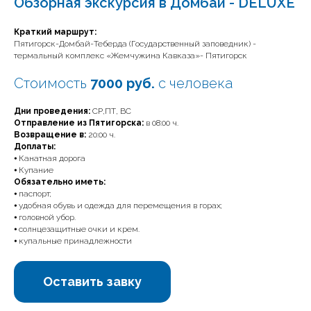
Обзорная экскурсия в Домбай - DELUXE
Краткий маршрут:
Пятигорск-Домбай-Теберда (Государственный заповедник) -
термальный комплекс «Жемчужина Кавказа»- Пятигорск
Стоимость
7000 руб.
с человека
Дни проведения:
СР,ПТ, ВС
Отправление из Пятигорска:
в 08:00 ч.
Возвращение в:
20:00 ч.
Доплаты:
⦁ Канатная дорога
⦁ Купание
Обязательно иметь:
⦁ паспорт;
⦁ удобная обувь и одежда для перемещения в горах;
⦁ головной убор.
⦁ солнцезащитные очки и крем.
⦁ купальные принадлежности
Оставить завку